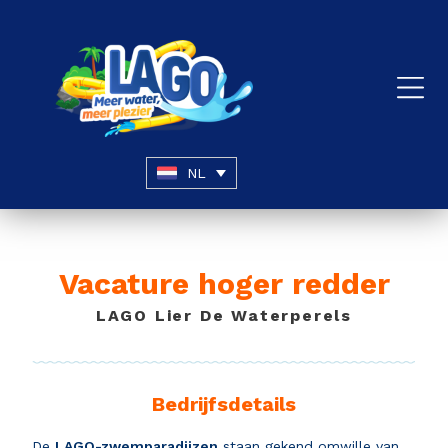
NL
Vacature hoger redder
LAGO Lier De Waterperels
Bedrijfsdetails
De
LAGO-zwemparadijzen
staan gekend omwille van