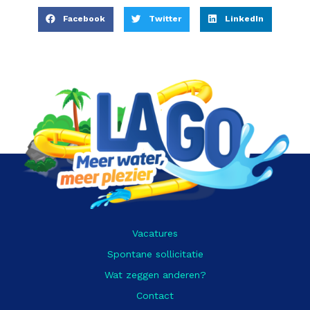
Facebook
Twitter
LinkedIn
Vacatures
Spontane sollicitatie
Wat zeggen anderen?
Contact