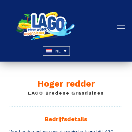
NL
Hoger redder
LAGO Bredene Grasduinen
Bedrijfsdetails
Word onderdeel van ons dynamische team bij LAGO