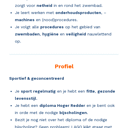
zorgt voor
netheid
in en rond het zwembad.
Je leert werken met
onderhoudsproducten
, –
machines
en (nood)procedures.
Je volgt alle
procedures
op het gebied van
zwembaden
,
hygiëne
en
veiligheid
nauwlettend
op.
Profiel
Sportief & geconcentreerd
Je
sport
regelmatig
en je hebt een
fitte
,
gezonde
levensstijl
.
Je hebt een
diploma Hoger Redder
en je bent ook
in orde met de nodige
bijscholingen.
Bezit je nog niet over het diploma of de nodige
bijscholing? Geen probleem! LAGO kijkt graag met