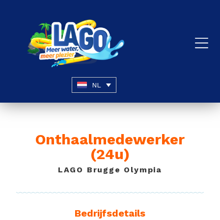
NL
Onthaalmedewerker
(24u)
LAGO Brugge Olympia
Bedrijfsdetails